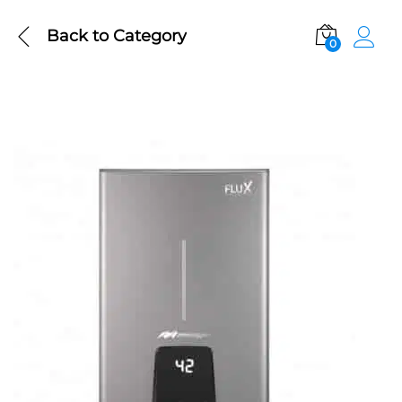
Back to
Category
0