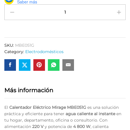
Saber más
Calentador
Eléctrico
Mirage
MBE051G
1
Servicio
SKU:
MBE051G
220
Category:
Electrodomésticos
V
quantity
Más información
El
Calentador Eléctrico Mirage MBE051G
es una solución
práctica y eficiente para tener
agua caliente al instante
en
tu hogar, departamento, oficina o consultorio. Con
alimentación
220 V
y potencia de
4 800 W
, calienta