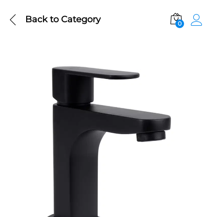
Back to
Category
0