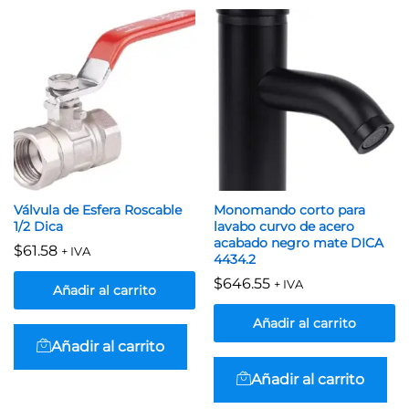
Válvula de Esfera Roscable
Monomando corto para
1/2 Dica
lavabo curvo de acero
acabado negro mate DICA
$
61.58
+ IVA
4434.2
$
646.55
+ IVA
Añadir al carrito
Añadir al carrito
Añadir al carrito
Añadir al carrito