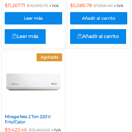
$
11,267.71
$
5,085.78
$
16,096.73
$
7,265.40
+ IVA
+ IVA
Leer más
Añadir al carrito
Leer más
Añadir al carrito
Agotado
Mirage Nex 2 Ton 220 V
Frío/Calor
$
9,422.46
$
13,460.66
+ IVA