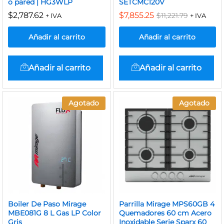
o pared | HG3WLP
SETCMC120V
$
2,787.62
$
7,855.25
$
11,221.79
+ IVA
+ IVA
Añadir al carrito
Añadir al carrito
Añadir al carrito
Añadir al carrito
Agotado
Agotado
Boiler De Paso Mirage
Parrilla Mirage MPS60GB 4
MBE081G 8 L Gas LP Color
Quemadores 60 cm Acero
Gris
Inoxidable Serie Sparx 60