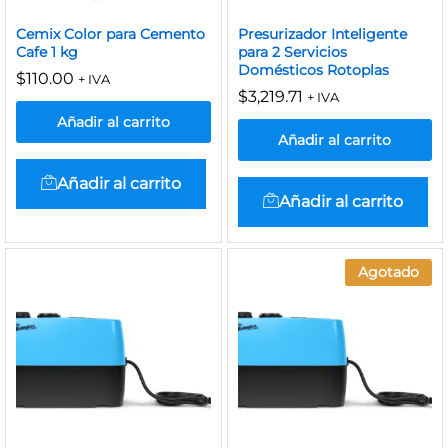
Cemix Color para Cemento
Presurizador Inteligente
Cafe 1 kg
para 2 Servicios
Domésticos Rotoplas
$
110.00
+ IVA
$
3,219.71
+ IVA
Añadir al carrito
Añadir al carrito
Añadir al carrito
Añadir al carrito
Agotado