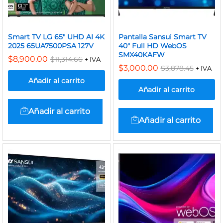
Smart TV LG 65″ UHD AI 4K
Pantalla Sansui Smart TV
2025 65UA7500PSA 127V
40″ Full HD WebOS
SMX40KAFW
$
8,900.00
$
11,314.66
+ IVA
$
3,000.00
$
3,878.45
+ IVA
Añadir al carrito
Añadir al carrito
Añadir al carrito
Añadir al carrito