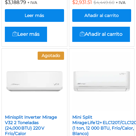
$
3,188.79
$
2,931.51
$
4,449.60
+ IVA
+ IVA
Leer más
Añadir al carrito
Leer más
Añadir al carrito
Agotado
Minisplit Inverter Mirage
Mini Split
V32 2 Toneladas
Mirage Life 12+ ELC120T/CLC12
(24,000 BTU) 220 V
(1 ton, 12 000 BTU, Frío/Calor,
Frío/Calor
Blanco)