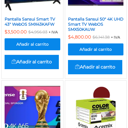
Pantalla Sansui Smart TV
Pantalla Sansui 50″ 4K UHD
43″ WebOS SMX43KAFW
Smart TV WebOS
SMX50KAUW
$
3,500.00
$
4,956.03
+ IVA
$
4,800.00
$
6,141.38
+ IVA
Añadir al carrito
Añadir al carrito
Añadir al carrito
Añadir al carrito