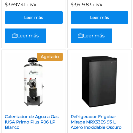
$
3,697.41
$
3,619.83
+ IVA
+ IVA
Leer más
Leer más
Leer más
Leer más
Agotado
Calentador de Agua a Gas
Refrigerador Frigobar
IUSA Primo Plus R06 LP
Mirage MRX33ES 93 L
Blanco
Acero Inoxidable Oscuro