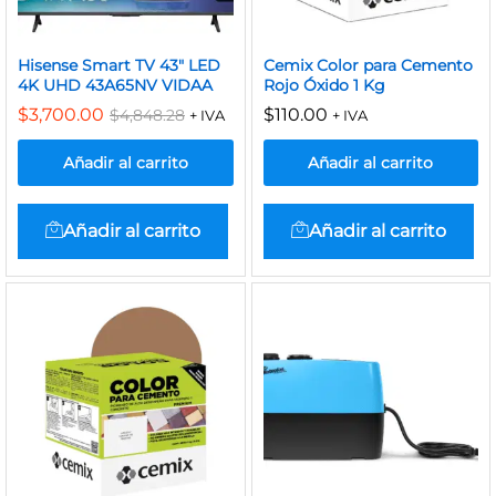
Hisense Smart TV 43″ LED
Cemix Color para Cemento
4K UHD 43A65NV VIDAA
Rojo Óxido 1 Kg
$
3,700.00
$
110.00
$
4,848.28
+ IVA
+ IVA
Añadir al carrito
Añadir al carrito
Añadir al carrito
Añadir al carrito