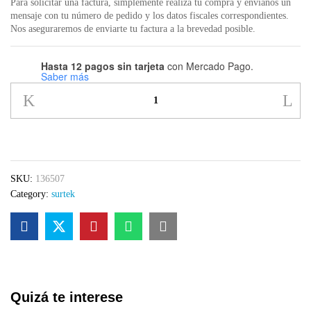
Para solicitar una factura, simplemente realiza tu compra y envíanos un
mensaje con tu número de pedido y los datos fiscales correspondientes.
Nos aseguraremos de enviarte tu factura a la brevedad posible.
Hasta 12 pagos sin tarjeta
con Mercado Pago.
Saber más
Surtek
136507
Clavija
blindada
con
abrazadera
SKU:
136507
aterrizada,
Category:
surtek
color
amarillo
quantity
Quizá te interese