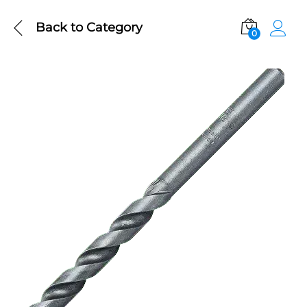
Back to
Category
0