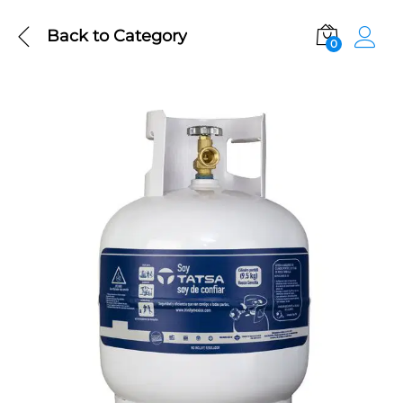
Back to
Category
0