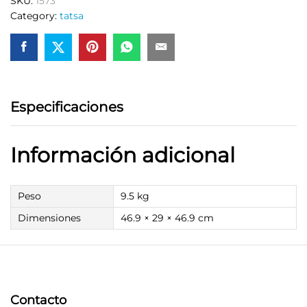
SKU:
1573
quantity
Category:
tatsa
Especificaciones
Información adicional
Peso
9.5 kg
Dimensiones
46.9 × 29 × 46.9 cm
Contacto