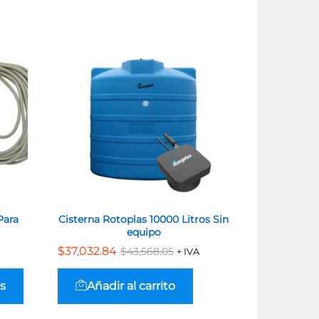
Para
Cisterna Rotoplas 10000 Litros Sin
Cisterna E
equipo
Li
$
$
37,032.84
37,032.84
$
$
19,795.16
19,795.16
$
$
43,568.05
43,568.05
+ IVA
Este
:
producto
s
Añadir al carrito
Añadi
24
tiene
múltiples
72