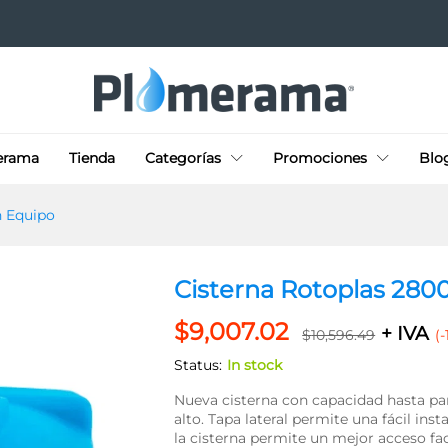
s sin Equipo
erama
Tienda
Categorías
Promociones
Blo
n Equipo
Cisterna Rotoplas 2800
$
9,007.02
+ IVA
$
10,596.49
(
Status:
In stock
Nueva cisterna con capacidad hasta pa
alto. Tapa lateral permite una fácil in
la cisterna permite un mejor acceso fa