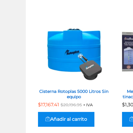
Cisterna Rotoplas 5000 Litros Sin
Me
equipo
tinac
$
$
17,167.41
17,167.41
$
$
1,3
1,3
$
$
20,196.95
20,196.95
+ IVA
Añadir al carrito