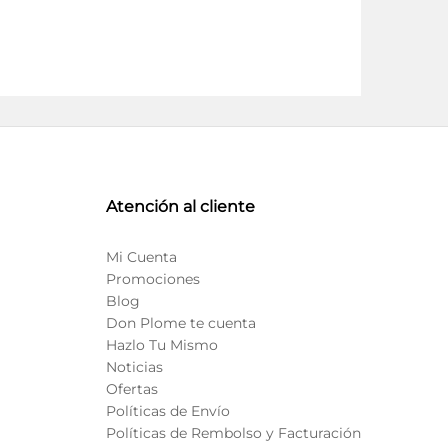
variantes.
Las
opciones
se
pueden
elegir
en
la
página
Atención al cliente
de
producto
Mi Cuenta
Promociones
Blog
Don Plome te cuenta
Hazlo Tu Mismo
Noticias
Ofertas
Políticas de Envío
Políticas de Rembolso y Facturación