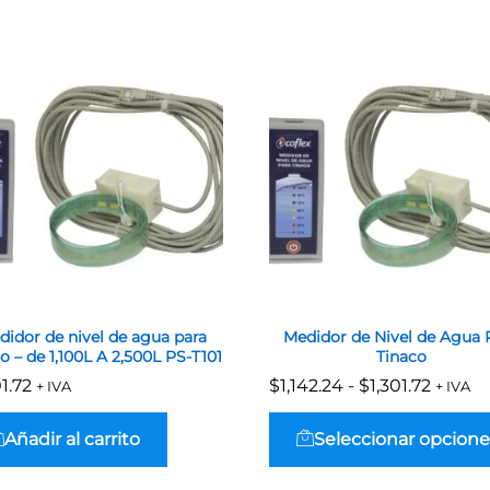
didor de nivel de agua para
Medidor de Nivel de Agua 
o – de 1,100L A 2,500L PS-T101
Tinaco
Rango
01.72
01.72
$
$
1,142.24
1,142.24
-
$
$
1,301.72
1,301.72
+ IVA
+ IVA
de
precios
desde
Añadir al carrito
Seleccionar opcione
$1,142.
hasta
$1,301.