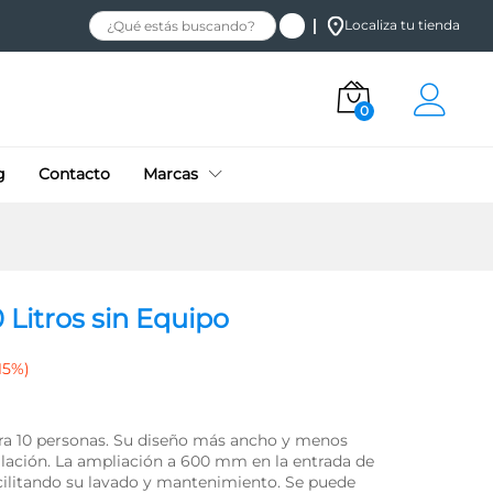
$
9,007.02
Localiza tu tienda
Añadir al carrito
$
10,596.49
+ IVA
0
g
Contacto
Marcas
 Litros sin Equipo
-15%)
ra 10 personas. Su diseño más ancho y menos
stalación. La ampliación a 600 mm en la entrada de
cilitando su lavado y mantenimiento. Se puede