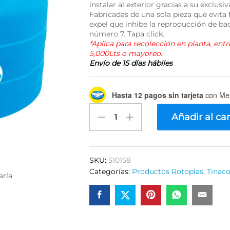
instalar al exterior gracias a su exclusi
Fabricadas de una sola pieza que evita f
expel que inhibe la reproducción de bac
número 7. Tapa click.
*Aplica para recolección en planta, ent
5,000Lts o mayoreo.
Envío de 15 días hábiles
Hasta 12 pagos sin tarjeta
con Me
Cisterna
Añadir al car
Rotoplas
2800
Litros
sin
SKU:
510158
Equipo
Categorías:
Productos Rotoplas
,
Tinaco
arla
quantity