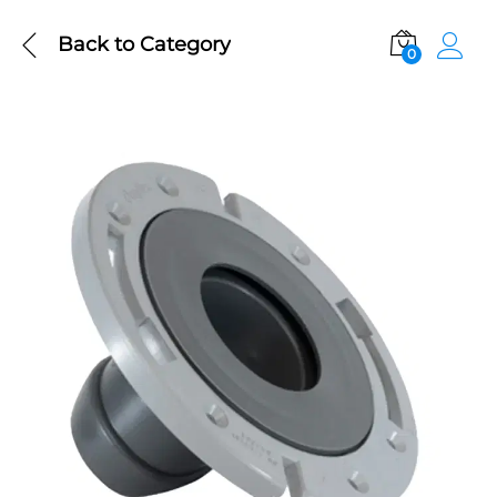
Back to
Category
0