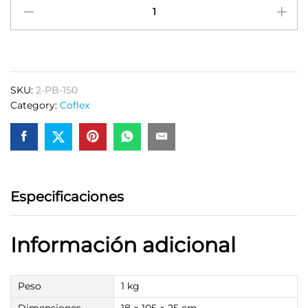
Brida
Flexible
3″Corta
PB-
150
Coflex
SKU:
‎2-PB-150
quantity
Category:
Coflex
Especificaciones
Información adicional
Peso
1 kg
Dimensiones
18 × 105 × 25 cm