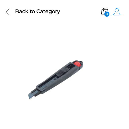
Back to
Category
0