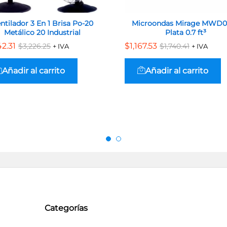
ntilador 3 En 1 Brisa Po-20
Microondas Mirage MWD0
Metálico 20 Industrial
Plata 0.7 ft³
42.31
42.31
$
$
1,167.53
1,167.53
$
$
3,226.25
3,226.25
$
$
1,740.41
1,740.41
+ IVA
+ IVA
Añadir al carrito
Añadir al carrito
Categorías