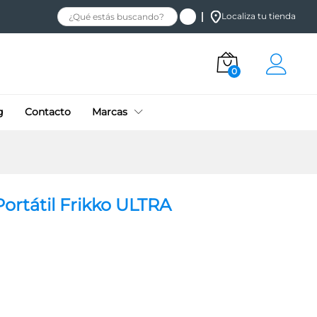
$
9,292.26
+ IVA
Añadir al carrito
Localiza tu tienda
0
g
Contacto
Marcas
Portátil Frikko ULTRA