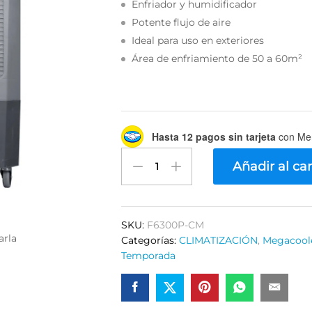
Enfriador y humidificador
Potente flujo de aire
Ideal para uso en exteriores
Área de enfriamiento de 50 a 60m²
Hasta 12 pagos sin tarjeta
con Me
Enfriador
Añadir al car
Evaporativo
Portátil
Frikko
ULTRA
SKU:
F6300P-CM
F6300P-
arla
Categorías:
CLIMATIZACIÓN
,
Megacool
CM
Temporada
quantity