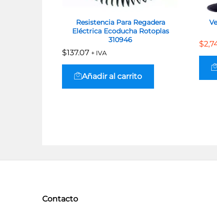
Resistencia Para Regadera
Ve
Eléctrica Ecoducha Rotoplas
310946
$
$
2,7
2,7
$
$
137.07
137.07
+ IVA
Añadir al carrito
Contacto