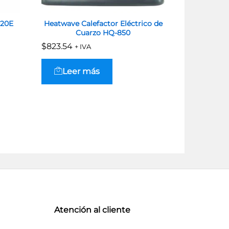
20E
Heatwave Calefactor Eléctrico de
Ventilador
Cuarzo HQ-850
Vel
$
$
823.54
823.54
$
$
630.27
630.27
+ IVA
+ 
Leer más
Leer
Atención al cliente