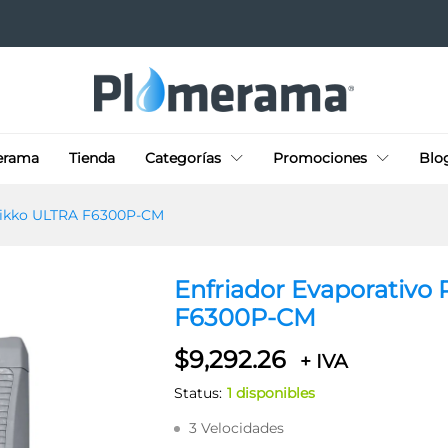
til Frikko ULTRA F6300P-CM
erama
Tienda
Categorías
Promociones
Blo
 Frikko ULTRA F6300P-CM
Enfriador Evaporativo 
F6300P-CM
$
9,292.26
+ IVA
Status:
1 disponibles
3 Velocidades