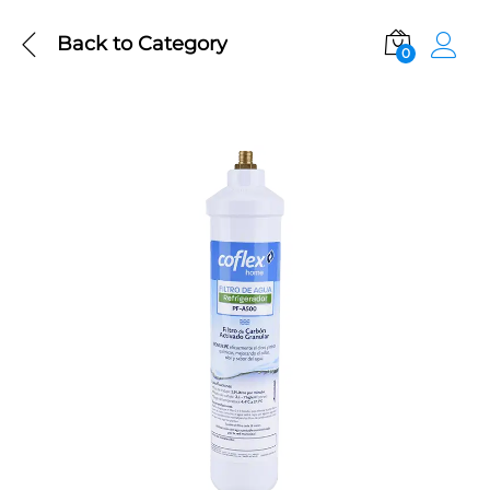
Back to
Category
0