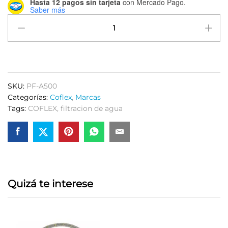
Hasta 12 pagos sin tarjeta
con Mercado Pago.
Saber más
Filtro
p/ice-
maker
PF-
A500
Coflex
SKU:
PF-A500
quantity
Categorías:
Coflex
,
Marcas
Tags:
COFLEX
,
filtracion de agua
Quizá te interese