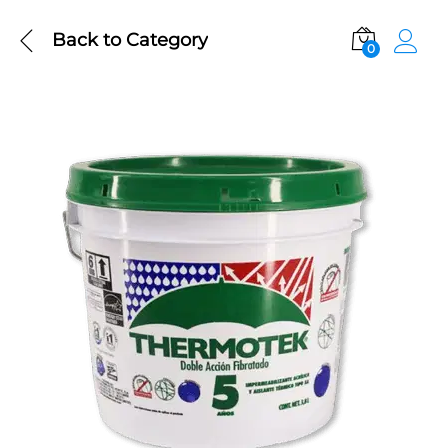
Back to
Category
0