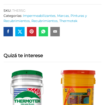
Galon
quantity
SKU:
THER5G
Categorías:
Impermeabilizantes
,
Marcas
,
Pinturas y
Recubrimientos
,
Recubrimientos
,
Thermotek
Quizá te interese