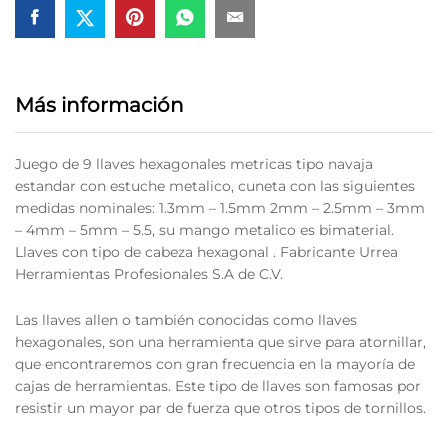
quantity
Más información
Juego de 9 llaves hexagonales metricas tipo navaja
estandar con estuche metalico, cuneta con las siguientes
medidas nominales: 1.3mm – 1.5mm 2mm – 2.5mm – 3mm
– 4mm – 5mm – 5.5, su mango metalico es bimaterial.
Llaves con tipo de cabeza hexagonal . Fabricante ‎Urrea
Herramientas Profesionales S.A de C.V.
Las llaves allen o también conocidas como llaves
hexagonales, son una herramienta que sirve para atornillar,
que encontraremos con gran frecuencia en la mayoría de
cajas de herramientas. Este tipo de llaves son famosas por
resistir un mayor par de fuerza que otros tipos de tornillos.