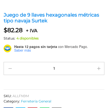
Juego de 9 llaves hexagonales métricas
tipo navaja Surtek
$
82.28
+ IVA
Status:
4 disponibles
Hasta 12 pagos sin tarjeta
con Mercado Pago.
Saber más
Juego
de
9
llaves
hexagonales
métricas
SKU:
ALLFN9M
tipo
Category:
Ferretería General
navaja
Surtek