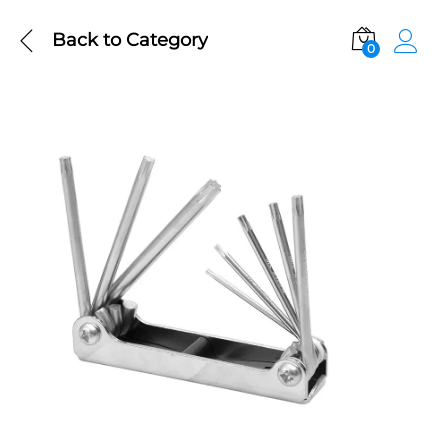
Back to
Category
0