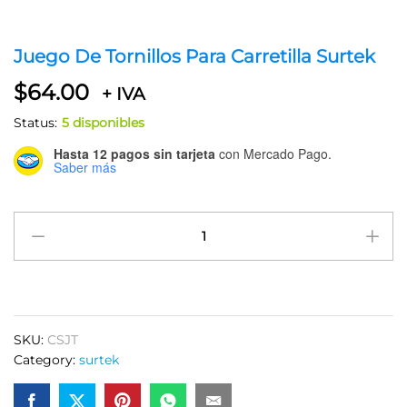
Juego De Tornillos Para Carretilla Surtek
$
64.00
+ IVA
Status:
5 disponibles
Hasta 12 pagos sin tarjeta
con Mercado Pago.
Saber más
Juego
De
Tornillos
Para
Carretilla
Surtek
SKU:
CSJT
quantity
Category:
surtek