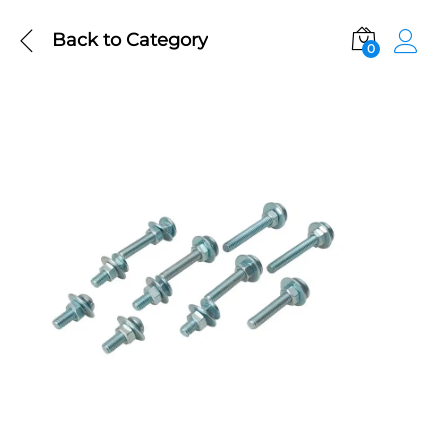
Back to
Category
0