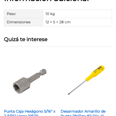
Peso
10 kg
Dimensiones
12 × 5 × 28 cm
Quizá te interese
Punta Caja Hexágono 5/16″ x
Desarmador Amarillo de
2-9/16″ Urrea 10520
Punta Phillips #2 1/4x 4″