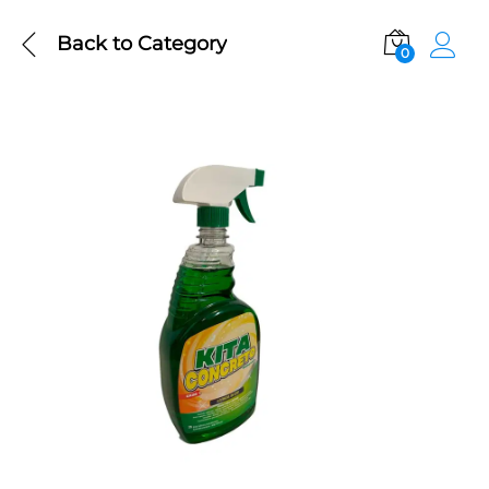
Back to
Category
0