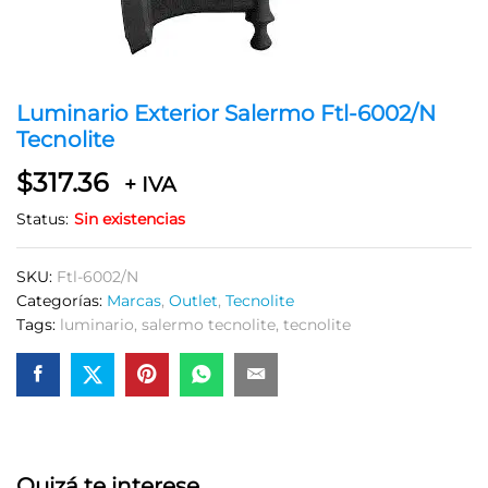
Luminario Exterior Salermo Ftl-6002/N
Tecnolite
$
317.36
+ IVA
Status:
Sin existencias
SKU:
Ftl-6002/N
Categorías:
Marcas
,
Outlet
,
Tecnolite
Tags:
luminario
,
salermo tecnolite
,
tecnolite
Quizá te interese