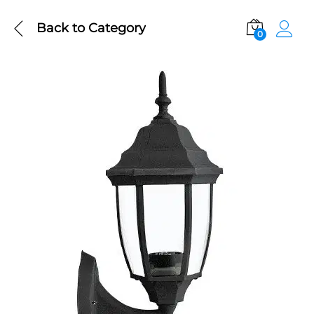
Back to
Category
0