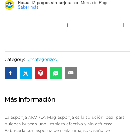
Hasta 12 pagos sin tarjeta
con Mercado Pago.
Saber más
Esponja
de
Limpieza
Magiesponja
Akopla
para
Category:
Uncategorized
superficies
quantity
Más información
La esponja AKOPLA Magiesponja es la solución ideal para
quienes buscan una limpieza efectiva y sin esfuerzo.
Fabricada con espuma de melamina, su diseño de