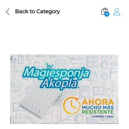
Back to
Category
0