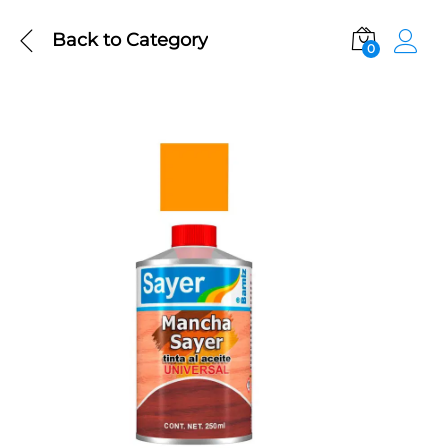
Back to
Category
0