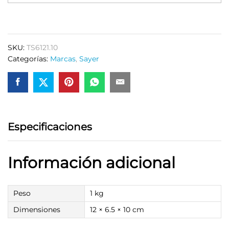
Tinta
al
Aceite
Acre
SKU:
TS6121.10
quantity
Categorías:
Marcas
,
Sayer
Especificaciones
Información adicional
Peso
1 kg
Dimensiones
12 × 6.5 × 10 cm