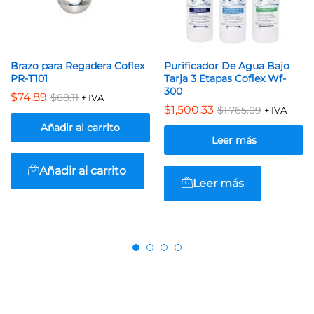
Brazo para Regadera Coflex
Purificador De Agua Bajo
PR-T101
Tarja 3 Etapas Coflex Wf-
300
$
74.89
$
88.11
+ IVA
$
1,500.33
$
1,765.09
+ IVA
Añadir al carrito
Leer más
Añadir al carrito
Leer más