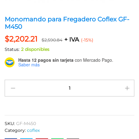
Monomando para Fregadero Coflex GF-
M450
$
2,202.21
+ IVA
$
2,590.84
(-15%)
Status:
2 disponibles
Hasta 12 pagos sin tarjeta
con Mercado Pago.
Saber más
Monomando
para
Fregadero
Coflex
GF-
M450
SKU:
GF-M450
quantity
Category:
coflex