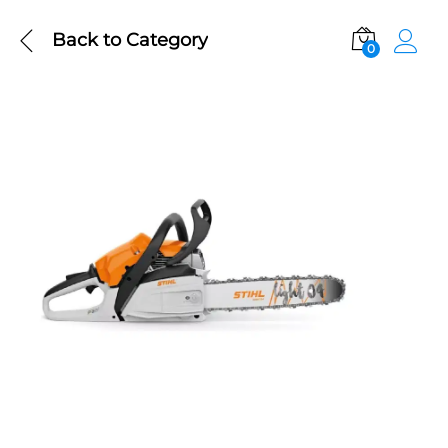
Back to
Category
0