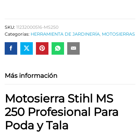
250
45.4cc
–
SKU:
11232000516-MS250
Corte
Categorías:
HERRAMIENTA DE JARDINERÍA
,
MOTOSIERRAS
Preciso
y
Potente
quantity
Más información
Motosierra Stihl MS
250 Profesional Para
Poda y Tala