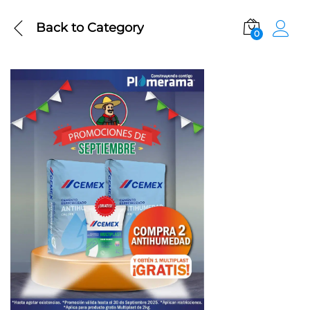
Back to
Category
0