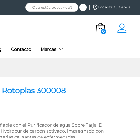
$
1,995.68
+ IVA
Añadir al carrito
Localiza tu tienda
0
g
Contacto
Marcas
a Rotoplas 300008
fiable con el Purificador de agua Sobre Tarja. El
ía Hydropur de carbón activado, impregnado con
acterias causantes de enfermedades