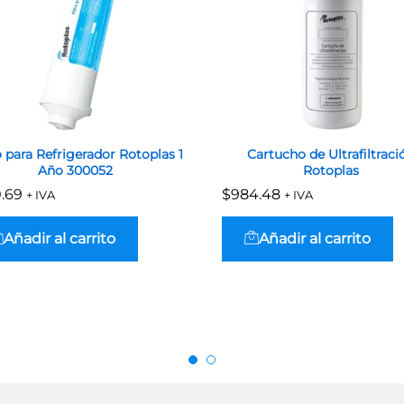
o para Refrigerador Rotoplas 1
Cartucho de Ultrafiltraci
Año 300052
Rotoplas
.69
.69
$
$
984.48
984.48
+ IVA
+ IVA
Añadir al carrito
Añadir al carrito