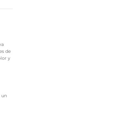
va
es de
lor y
; un