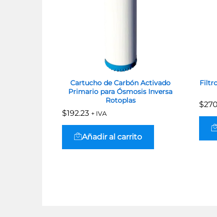
Cartucho de Carbón Activado
Filtr
Primario para Ósmosis Inversa
Rotoplas
$
$
270
270
$
$
192.23
192.23
+ IVA
Añadir al carrito