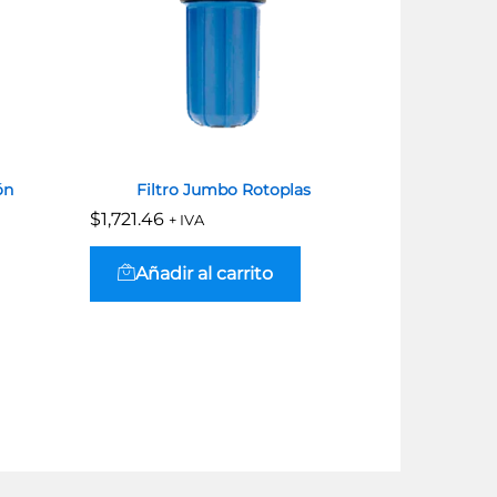
ón
Filtro Jumbo Rotoplas
Purificad
A
$
$
1,721.46
1,721.46
+ IVA
$
$
9,547.40
9,547.40
Añadir al carrito
Añadi