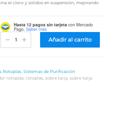
ina el cloro y sólidos en suspensión, mejorando
Hasta 12 pagos sin tarjeta
con Mercado
Pago.
Saber más
Purificador
Añadir al carrito
Sobre
Tarja
Rotoplas
300008
quantity
s Rotoplas
,
Sistemas de Purificación
dor rotoplas
,
rotoplas
,
sobre tarja
,
sobre tarja