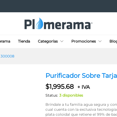
oplas 300008
erama
Tienda
Categorías
Promociones
Blo
s 300008
Purificador Sobre Tarj
$
1,995.68
+ IVA
Status:
3 disponibles
Bríndale a tu familia agua segura y con
cual cuenta con la exclusiva tecnolog
plata coloidal que retiene el 99% de b