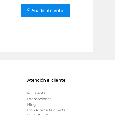
$
$
980.21
980.21
+ I
Añadir al carrito
Añadi
Atención al cliente
Mi Cuenta
Promociones
Blog
Don Plome te cuenta