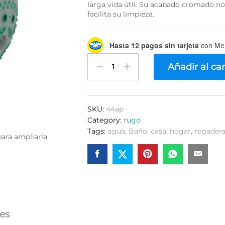
larga vida útil. Su acabado cromado no
facilita su limpieza.
Hasta 12 pagos sin tarjeta
con Me
Regadera
Añadir al car
Redonda
Rugo
44
Ap
SKU:
44ap
quantity
Category:
rugo
Tags:
agua
,
Baño
,
casa
,
hogar
,
regader
para ampliarla
es