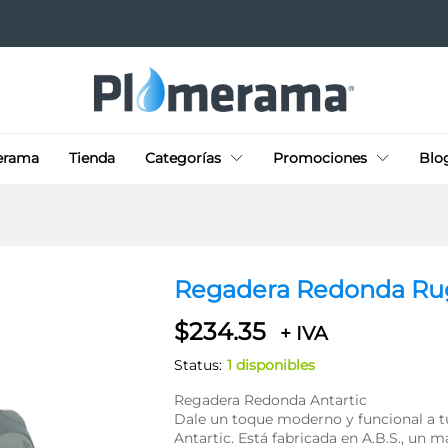
 Ap
erama
Tienda
Categorías
Promociones
Blo
Regadera Redonda Ru
$
234.35
+ IVA
Status:
1 disponibles
Regadera Redonda Antartic
Dale un toque moderno y funcional a 
Antartic. Está fabricada en A.B.S., un m