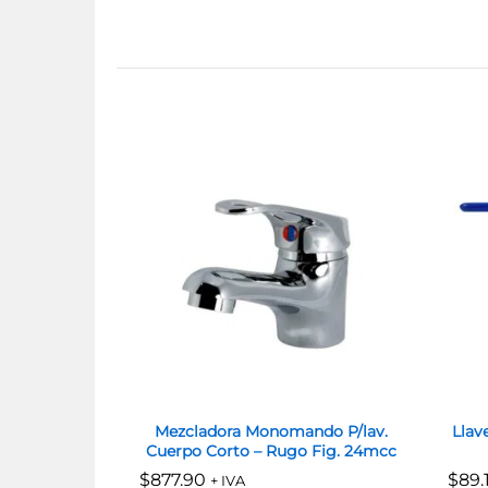
Mezcladora Monomando P/lav.
Llav
Cuerpo Corto – Rugo Fig. 24mcc
$
$
877.90
877.90
$
$
89.
89.
+ IVA