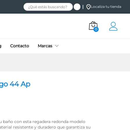
$
234.35
+ IVA
Añadir al carrito
Localiza tu tienda
0
g
Contacto
Marcas
go 44 Ap
tu baño con esta regadera redonda modelo
aterial resistente y duradero que garantiza su