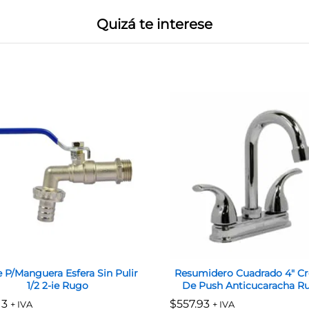
Quizá te interese
e P/Manguera Esfera Sin Pulir
Resumidero Cuadrado 4″ C
1/2 2-ie Rugo
De Push Anticucaracha R
13
13
$
$
557.93
557.93
+ IVA
+ IVA