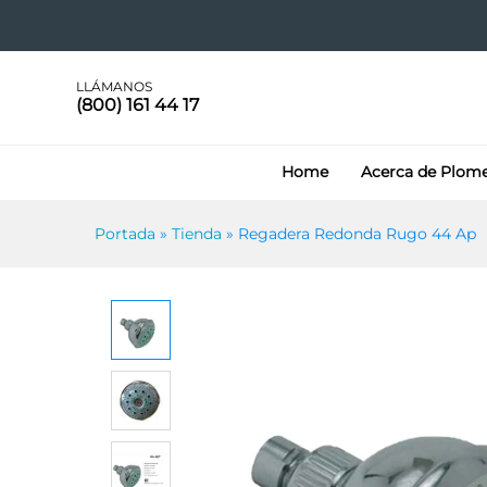
Regadera Redonda Rugo 44
Más información
Especificaciones
LLÁMANOS
(800) 161 44 17
Home
Acerca de Plom
Portada
»
Tienda
»
Regadera Redonda Rugo 44 Ap