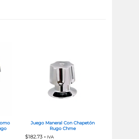
romo
Juego Maneral Con Chapetón
Mezcl
ugo
Rugo Chme
C/Chapetó
$
$
182.73
182.73
+ IVA