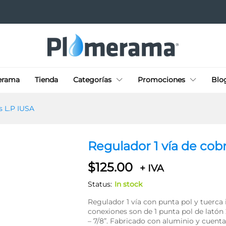
a gas L.P IUSA
erama
Tienda
Categorías
Promociones
Blo
s L.P IUSA
Regulador 1 vía de cob
$
125.00
+ IVA
Status:
In stock
Regulador 1 vía con punta pol y tuerca 
conexiones son de 1 punta pol de latón
– 7/8”. Fabricado con aluminio y cuent