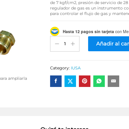
de 7 kgf/cm2, presión de servicio de 28
regulador de gas es un instrumento con
para controlar el flujo de gas y mante
Hasta 12 pagos sin tarjeta
con Me
Regulador
Añadir al car
1
vía
de
cobre
Category:
IUSA
para
gas
para ampliarla
L.P
IUSA
quantity