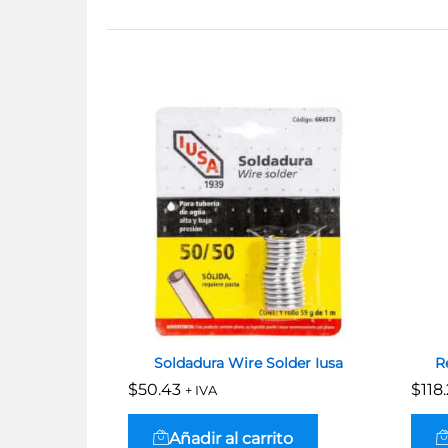
Soldadura Wire Solder Iusa
R
$
$
50.43
50.43
$
$
118
118
+ IVA
Añadir al carrito