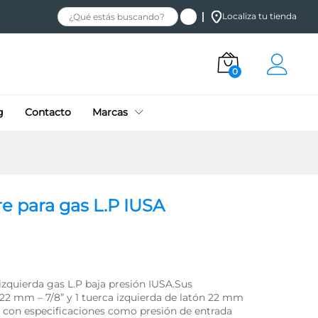
$
125.00
+ IVA
Añadir al carrito
Localiza tu tienda
0
g
Contacto
Marcas
re para gas L.P IUSA
izquierda gas L.P baja presión IUSA.Sus
 22 mm – 7/8” y 1 tuerca izquierda de latón 22 mm
a con especificaciones como presión de entrada