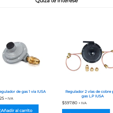
Quizá te interese
egulador de gas 1 via IUSA
Regulador 2 vías de cobre 
gas L.P IUSA
.25
.25
+ IVA
$
$
597.80
597.80
+ IVA
Añadir al carrito