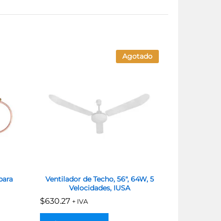
Agotado
para
Ventilador de Techo, 56″, 64W, 5
Ventilador 
Velocidades, IUSA
Velocidad
para
$
$
630.27
630.27
+ IVA
$
$
552.15
552.15
+ I