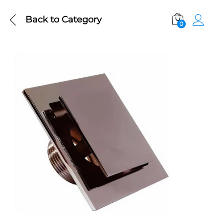
Back to
Category
0