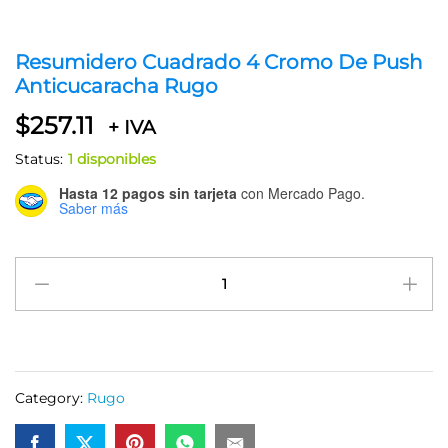
Resumidero Cuadrado 4 Cromo De Push
Anticucaracha Rugo
$
257.11
+ IVA
Status:
1 disponibles
Hasta 12 pagos sin tarjeta
con Mercado Pago.
Saber más
Resumidero
Cuadrado
4
Cromo
De
Push
Category:
Rugo
Anticucaracha
Rugo
quantity