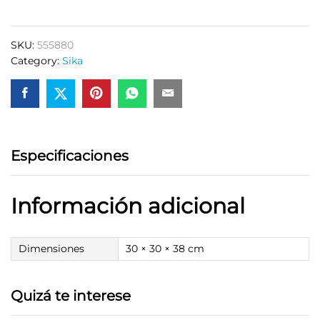
19
L
SKU:
555880
quantity
Category:
Sika
Especificaciones
Información adicional
Dimensiones
30 × 30 × 38 cm
Quizá te interese