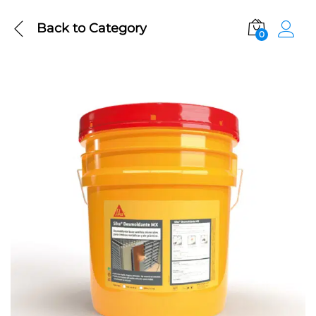
Back to
Category
0