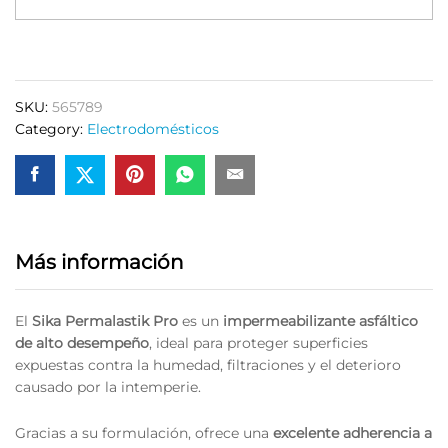
Pro
–
Impermeabilizante
Asfáltico
SKU:
565789
quantity
Category:
Electrodomésticos
Más información
El
Sika Permalastik Pro
es un
impermeabilizante asfáltico
de alto desempeño
, ideal para proteger superficies
expuestas contra la humedad, filtraciones y el deterioro
causado por la intemperie.
Gracias a su formulación, ofrece una
excelente adherencia a