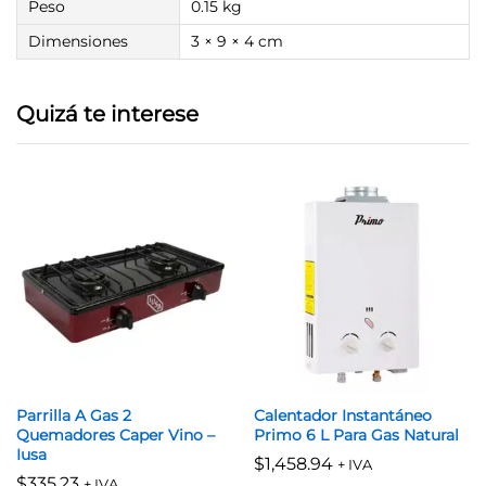
Peso
0.15 kg
Dimensiones
3 × 9 × 4 cm
Quizá te interese
Parrilla A Gas 2
Calentador Instantáneo
Quemadores Caper Vino –
Primo 6 L Para Gas Natural
Iusa
$
1,458.94
+ IVA
$
335.23
+ IVA