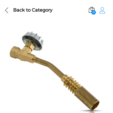
Back to
Category
0