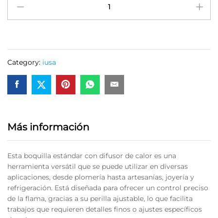
Precimex
Para
Cilindro
Roscado
Tipo
Category:
iusa
Europeo
Iusa
quantity
Más información
Esta boquilla estándar con difusor de calor es una
herramienta versátil que se puede utilizar en diversas
aplicaciones, desde plomería hasta artesanías, joyería y
refrigeración. Está diseñada para ofrecer un control preciso
de la flama, gracias a su perilla ajustable, lo que facilita
trabajos que requieren detalles finos o ajustes específicos