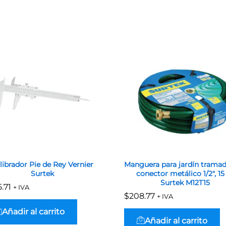
librador Pie de Rey Vernier
Manguera para jardín trama
Surtek
conector metálico 1/2″, 1
Surtek M12T15
.71
.71
+ IVA
$
$
208.77
208.77
+ IVA
Añadir al carrito
Añadir al carrito