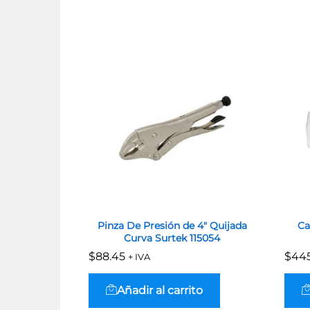
Pinza De Presión de 4″ Quijada
Ca
Curva Surtek 115054
$
$
88.45
88.45
$
$
445
445
+ IVA
Añadir al carrito