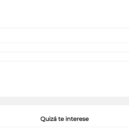
cm
6
A,
color
blanco
quantity
Quizá te interese