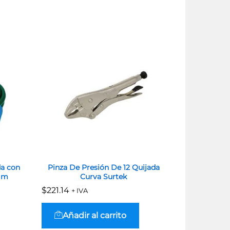
da con
Pinza De Presión De 12 Quijada
Juego De C
5 m
Curva Surtek
Con Siste
3/4″ GHT, 
$
$
221.14
221.14
+ IVA
$
$
38.85
38.85
+ IV
Añadir al carrito
Añadi