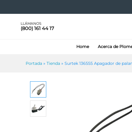
blanco
Especificaciones
LLÁMANOS
(800) 161 44 17
Home
Acerca de Plom
Portada
»
Tienda
»
Surtek 136555 Apagador de palan