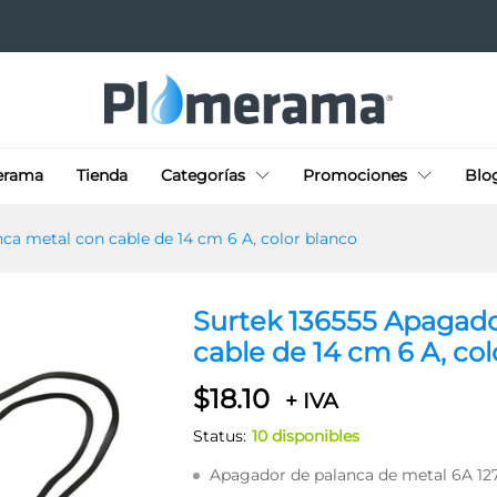
erama
Tienda
Categorías
Promociones
Blo
ca metal con cable de 14 cm 6 A, color blanco
Surtek 136555 Apagado
cable de 14 cm 6 A, co
$
18.10
+ IVA
Status:
10 disponibles
Apagador de palanca de metal 6A 12