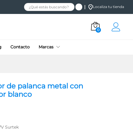
$
18.10
+
Añadir al carrito
Localiza tu tienda
IVA
0
g
Contacto
Marcas
r de palanca metal con
lor blanco
7V Surtek