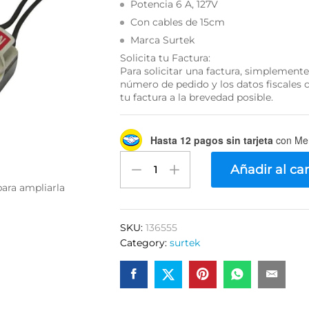
Potencia 6 A, 127V
Con cables de 15cm
Marca Surtek
Solicita tu Factura:
Para solicitar una factura, simplement
número de pedido y los datos fiscales
tu factura a la brevedad posible.
Hasta 12 pagos sin tarjeta
con Me
Surtek
Añadir al car
136555
para ampliarla
Apagador
de
palanca
SKU:
136555
metal
Category:
surtek
con
cable
de
14