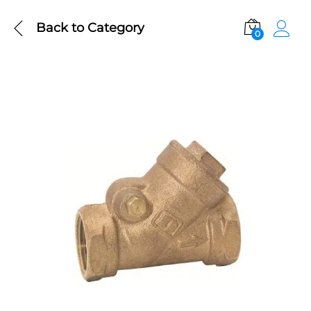
Back to
Category
0