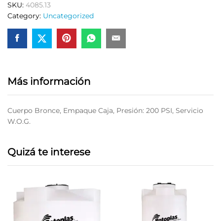
SKU:
4085.13
1/2″
Category:
Uncategorized
Dica
4085.13
quantity
Más información
Cuerpo Bronce, Empaque Caja, Presión: 200 PSI, Servicio
W.O.G.
Quizá te interese