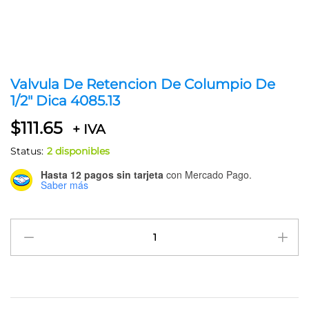
Valvula De Retencion De Columpio De
1/2″ Dica 4085.13
$
111.65
+ IVA
Status:
2 disponibles
Hasta 12 pagos sin tarjeta
con Mercado Pago.
Saber más
Valvula
De
Retencion
De
Columpio
De