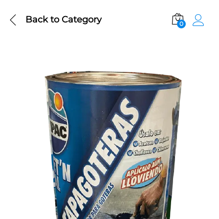
Back to
Category
0