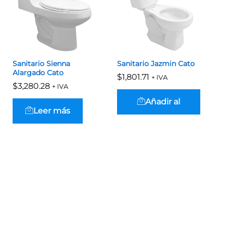
Sanitario Sienna
Sanitario Jazmin Cato
Alargado Cato
$
$
1,801.71
1,801.71
+ IVA
$
$
3,280.28
3,280.28
+ IVA
Añadir al
Leer más
carrito