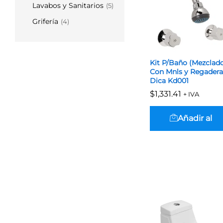
Lavabos y Sanitarios
(5)
Grifería
(4)
Kit P/Baño (Mezclad
Con Mnls y Regadera
Dica Kd001
$
$
1,331.41
1,331.41
+ IVA
Añadir al
carrito