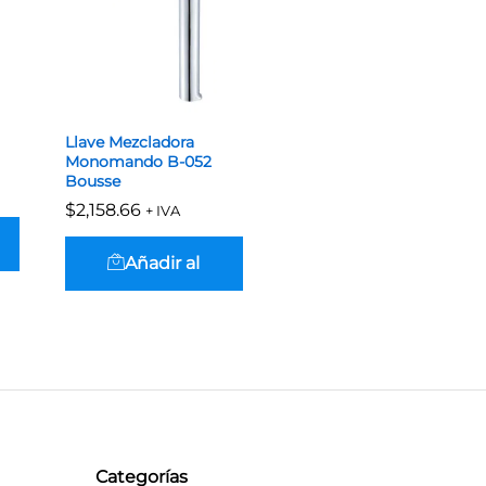
Llave Mezcladora
Monomando B-052
Bousse
$
$
2,158.66
2,158.66
+ IVA
Añadir al
carrito
Categorías