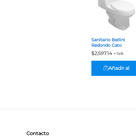
Sanitario Bellini
Redondo Cato
$
$
2,597.14
2,597.14
+ IVA
Añadir al
carrito
Contacto