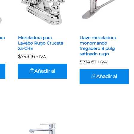
ora
Mezcladora para
Llave mezcladora
Lavabo Rugo Cruceta
monomando
23-CRE
fregadero 8 pulg
satinado rugo
$
$
793.16
793.16
+ IVA
$
$
714.61
714.61
+ IVA
Añadir al
Añadir al
carrito
carrito