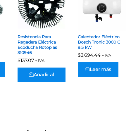
Resistencia Para
Calentador Eléctrico
Regadera Eléctrica
Bosch Tronic 3000 C
Ecoducha Rotoplas
9.5 kW
310946
$
$
3,694.44
3,694.44
+ IVA
$
$
137.07
137.07
+ IVA
Leer más
Añadir al
carrito