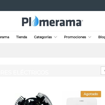
erama
Tienda
Categorías
Promociones
Blo
RES ELÉCTRICOS
Agotado