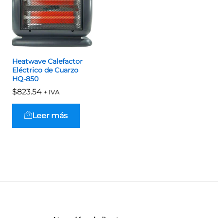
Heatwave Calefactor
Eléctrico de Cuarzo
HQ-850
$
$
823.54
823.54
+ IVA
Leer más