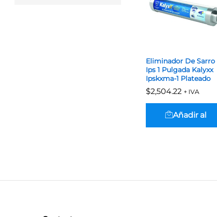
Eliminador De Sarro
Ips 1 Pulgada Kalyxx
Ipskxma-1 Plateado
$
$
2,504.22
2,504.22
+ IVA
Añadir al
carrito