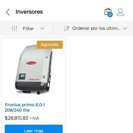
Inversores
0
Ordenar por los últimos
Filter
Agotado
Fronius primo 6.0-1
208/240 lite
$
28,815.83
+ IVA
Leer más