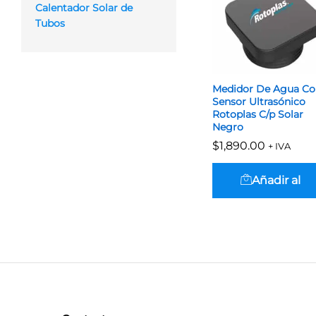
Calentador Solar de
Tubos
Medidor De Agua Co
Sensor Ultrasónico
Rotoplas C/p Solar
Negro
$
$
1,890.00
1,890.00
+ IVA
Añadir al
carrito