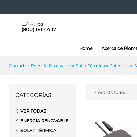
LLÁMANOS
(800) 161 44 17
Home
Acerca de Plom
Portada
»
Energía Renovable
»
Solar Térmica
»
Calentador S
1
Products found
CATEGORÍAS
VER TODAS
ENERGÍA RENOVABLE
SOLAR TÉRMICA