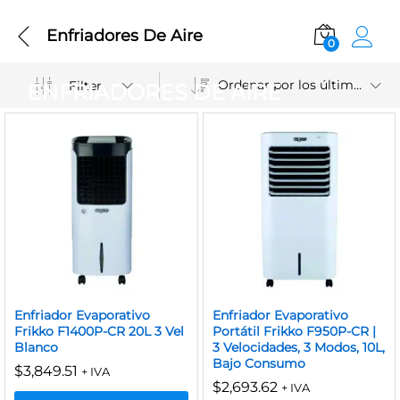
Enfriadores De Aire
0
Ordenar por los últimos
Filter
ENFRIADORES DE AIRE
Enfriador Evaporativo
Enfriador Evaporativo
Frikko F1400P-CR 20L 3 Vel
Portátil Frikko F950P-CR |
Blanco
3 Velocidades, 3 Modos, 10L,
Bajo Consumo
$
3,849.51
+ IVA
$
2,693.62
+ IVA