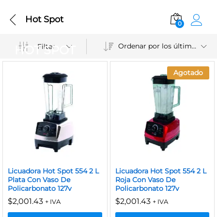
Hot Spot
0
Ordenar por los últimos
Filter
HOT SPOT
Agotado
Licuadora Hot Spot 554 2 L
Licuadora Hot Spot 554 2 L
Plata Con Vaso De
Roja Con Vaso De
Policarbonato 127v
Policarbonato 127v
$
2,001.43
$
2,001.43
+ IVA
+ IVA