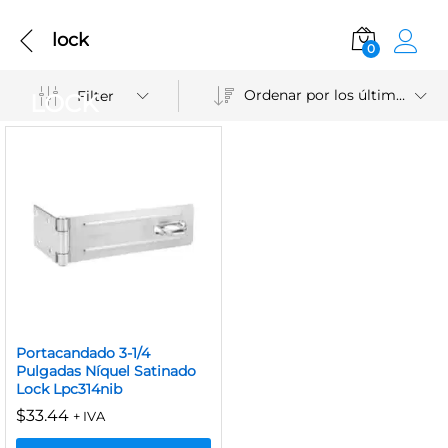
lock
0
Ordenar por los últimos
Filter
LOCK
Portacandado 3-1/4
Pulgadas Níquel Satinado
Lock Lpc314nib
$
33.44
+ IVA