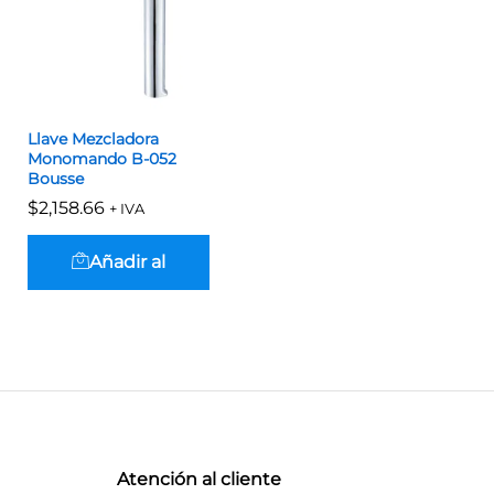
Llave Mezcladora
Monomando B-052
Bousse
$
$
2,158.66
2,158.66
+ IVA
Añadir al
carrito
Atención al cliente