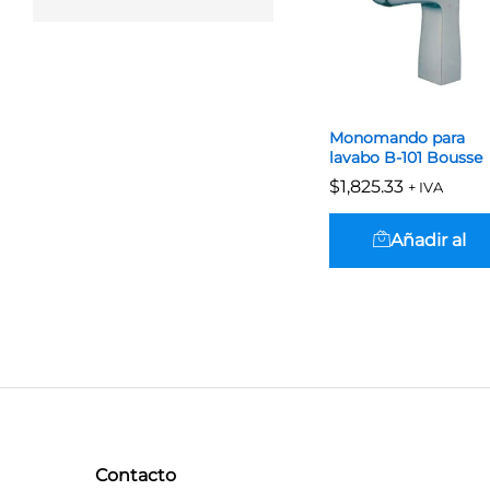
Monomando para
lavabo B-101 Bousse
$
$
1,825.33
1,825.33
+ IVA
Añadir al
carrito
Contacto