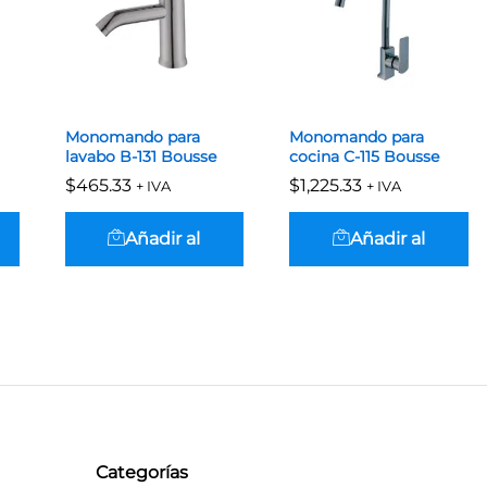
Monomando para
Monomando para
lavabo B-131 Bousse
cocina C-115 Bousse
$
$
465.33
465.33
$
$
1,225.33
1,225.33
+ IVA
+ IVA
Añadir al
Añadir al
carrito
carrito
Categorías