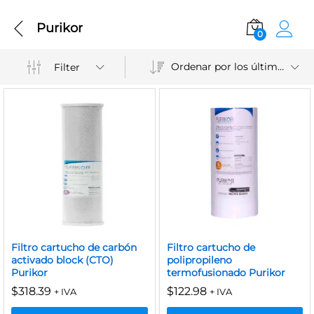
Purikor
0
Ordenar por los últimos
Filter
Filtro cartucho de carbón
Filtro cartucho de
activado block (CTO)
polipropileno
Purikor
termofusionado Purikor
$
318.39
$
122.98
+ IVA
+ IVA