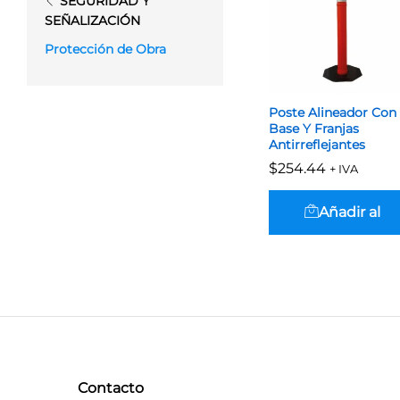
SEGURIDAD Y
SEÑALIZACIÓN
Protección de Obra
Poste Alineador Con
Base Y Franjas
Antirreflejantes
$
$
254.44
254.44
+ IVA
Añadir al
carrito
Contacto