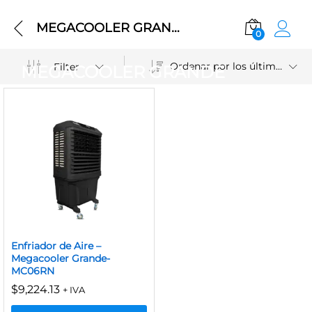
MEGACOOLER GRANDE
0
Ordenar por los últimos
Filter
MEGACOOLER GRANDE
Enfriador de Aire –
Megacooler Grande-
MC06RN
$
9,224.13
+ IVA