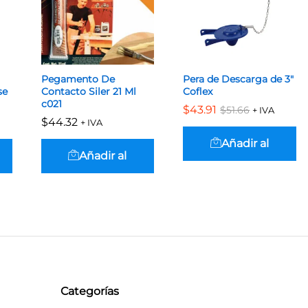
Pegamento De
Pera de Descarga de 3″
se
Contacto Siler 21 Ml
Coflex
c021
$
$
43.91
43.91
$
$
51.66
51.66
+ IVA
$
$
44.32
44.32
+ IVA
Añadir al
Añadir al
carrito
carrito
Categorías