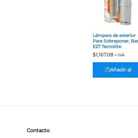
Lámpara de exterior
Para Sobreponer, Ba
E27 Tecnolite
$
$
1,167.08
1,167.08
+ IVA
Añadir al
carrito
Contacto