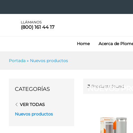
LLÁMANOS
(800) 161 44 17
Home
Acerca de Plom
Portada
»
Nuevos productos
3
Products found
NUEVOS PR
CATEGORÍAS
VER TODAS
Nuevos productos