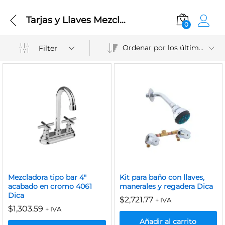
Tarjas y Llaves Mezcladoras
0
Ordenar por los últimos
Filter
Mezcladora tipo bar 4″
Kit para baño con llaves,
acabado en cromo 4061
manerales y regadera Dica
Dica
$
2,721.77
+ IVA
$
1,303.59
+ IVA
Añadir al carrito