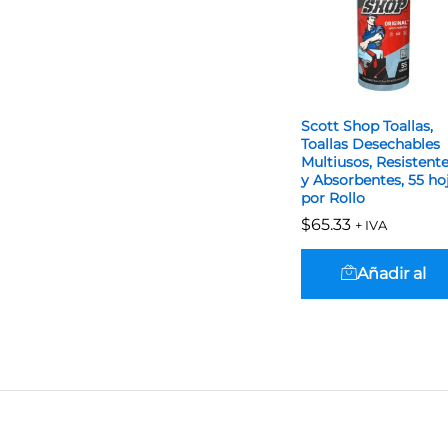
Scott Shop Toallas,
Toallas Desechables
Multiusos, Resistent
y Absorbentes, 55 ho
por Rollo
$
$
65.33
65.33
+ IVA
Añadir al
carrito