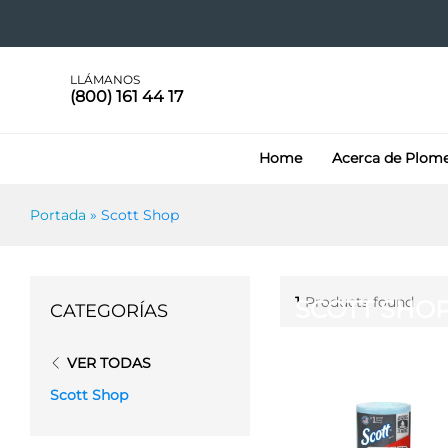
LLÁMANOS
(800) 161 44 17
Home
Acerca de Plom
Portada
»
Scott Shop
1
Products found
SCOTT SHO
CATEGORÍAS
VER TODAS
Scott Shop