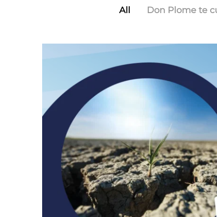
All
Don Plome te c