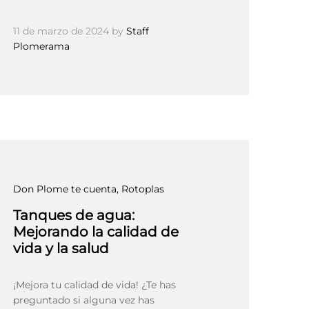
11 de marzo de 2024
by
Staff
Plomerama
Don Plome te cuenta
, Rotoplas
Tanques de agua:
Mejorando la calidad de
vida y la salud
¡Mejora tu calidad de vida! ¿Te has
preguntado si alguna vez has