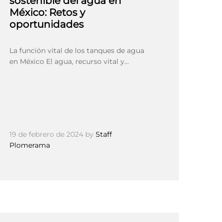
sostenible del agua en
México: Retos y
oportunidades
La función vital de los tanques de agua
en México El agua, recurso vital y…
19 de febrero de 2024
by
Staff
Plomerama