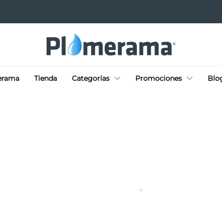
erama
Tienda
Categorías
Promociones
Blo
DON PLOME TE CUENTA
ROTOPLAS
,