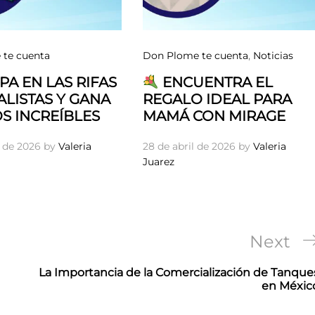
te cuenta
Don Plome te cuenta
,
Noticias
PA EN LAS RIFAS
ENCUENTRA EL
LISTAS Y GANA
REGALO IDEAL PARA
S INCREÍBLES
MAMÁ CON MIRAGE
 de 2026
by
Valeria
28 de abril de 2026
by
Valeria
Juarez
Next
Next
Post
La Importancia de la Comercialización de Tanque
en Méxic