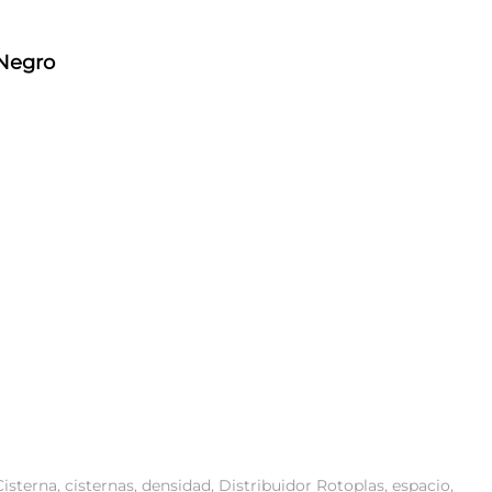
 Negro
Cisterna
,
cisternas
,
densidad
,
Distribuidor Rotoplas
,
espacio
,