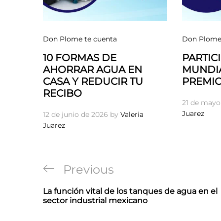
Don Plome te cuenta
Don Plome 
10 FORMAS DE
PARTICI
AHORRAR AGUA EN
MUNDIA
CASA Y REDUCIR TU
PREMIO
RECIBO
21 de mayo
Juarez
12 de junio de 2026
by
Valeria
Juarez
Navegación
Previous
Previous
de
Post
La función vital de los tanques de agua en el
entradas
sector industrial mexicano