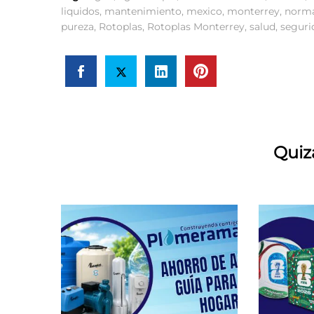
liquidos
,
mantenimiento
,
mexico
,
monterrey
,
norma
pureza
,
Rotoplas
,
Rotoplas Monterrey
,
salud
,
seguri
Quiz