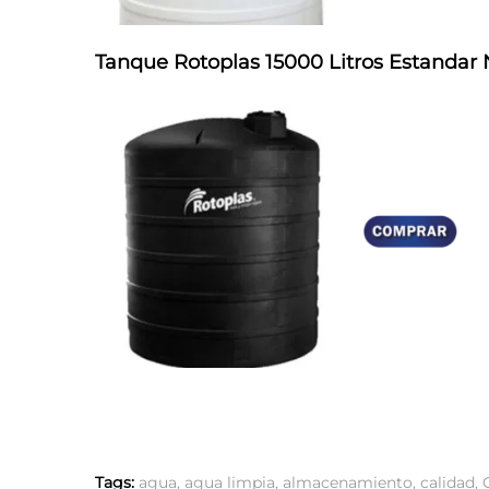
Tanque Rotoplas 15000 Litros Estandar
Tags:
agua
,
agua limpia
,
almacenamiento
,
calidad
,