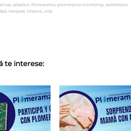
tivas
,
plastico
,
Plomerama
,
plomerama monterrey
,
polietileno
,
dad
,
tanques
,
tinacos
,
vida
á te interese: