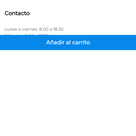
Contacto
Lunes a viernes: 8:00 a 18:30
Sábados: 9:00 a 13:30
Añadir al carrito
(800) 161-4417
Ubica tu sucursal
Categorías
Atención al cliente