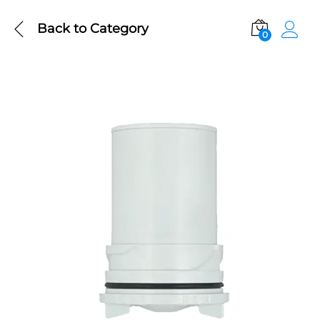
Back to
Category
0