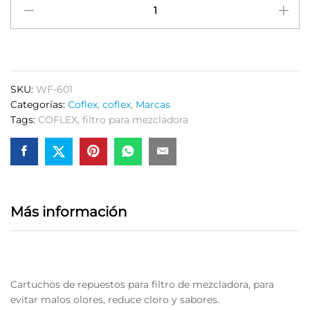
de
Repuesto
para
Filtro
de
SKU:
WF-601
Mezcladora
Categorías:
Coflex
,
coflex
,
Marcas
WF-
Tags:
COFLEX
,
filtro para mezcladora
601
Coflex
quantity
Más información
Cartuchos de repuestos para filtro de mezcladora, para
evitar malos olores, reduce cloro y sabores.