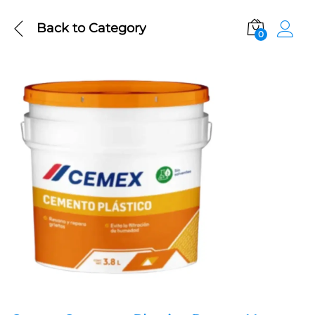
Back to
Category
0