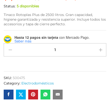
Status:
5 disponibles
Tinaco Rotoplas Plus de 2500 litros. Gran capacidad,
higiene garantizada y resistencia superior. Incluye todos los
accesorios y tapa de cierre perfecto.
Hasta 12 pagos sin tarjeta
con Mercado Pago.
Saber más
Tinaco
Rotoplas
Plus
de
2500
litros
SKU:
500475
Equipado
Category:
Electrodomésticos
quantity