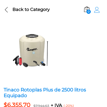
Back to
Category
0
Tinaco Rotoplas Plus de 2500 litros
Equipado
$
6,355.70
+ IVA
$
7,944.63
(-20%)